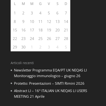
L
M
M
G
V
S
D
1
2
3
4
5
6
7
8
9
10
11
12
13
14
15
16
17
18
19
20
21
22
23
24
25
26
27
28
29
30
1
2
3
4
5
Articoli recenti
Newsletter Programma EQA/PT UK NEQAS LI
Monitoraggio immunologico – giugno 26
Protetto: Presentazioni – SIMTI Rimini 2026
Abstract LI – 16° ITALIAN UK NEQAS LI USERS
MEETING 21 Aprile