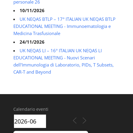
personale 26
10/11/2026
UK NEQAS BTLP – 17° ITALIAN UK NEQAS BTLP
EDUCATIONAL MEETING - Immunoematologia e
Medicina Trasfusionale
24/11/2026
UK NEQAS LI – 16° ITALIAN UK NEQAS LI
EDUCATIONAL MEETING - Nuovi Scenari
dell'Immunologia di Laboratorio, PIDs, T Subsets,
CAR-T and Beyond
Calendario eventi