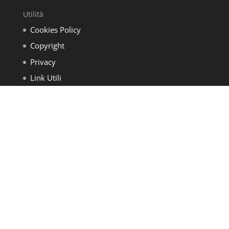
Utilità
Cookies Policy
Copyright
Privacy
Link Utili
Cerca nel sito
Attenzione
Tutti i contenuti del presente sito web sono in continuo
aggiornamento. Si consiglia sempre e comunque di contattare i
nostri uffici per ricevere le informazioni più aggiornate.