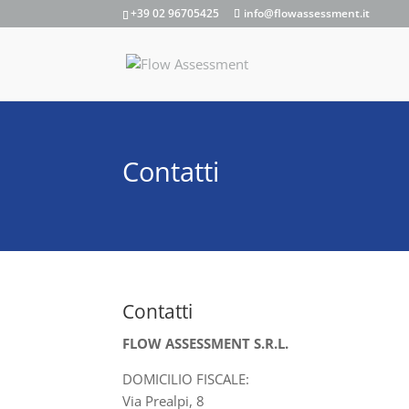
+39 02 96705425
info@flowassessment.it
Contatti
Contatti
FLOW ASSESSMENT S.R.L.
DOMICILIO FISCALE:
Via Prealpi, 8