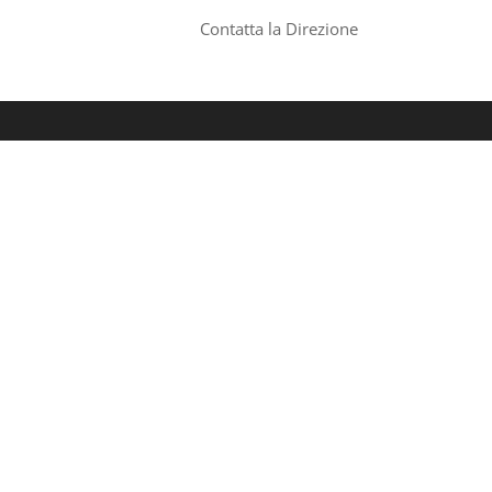
Contatta la Direzione
Calendario eventi
Arti
Ne
EQ
Mo
L
M
M
G
V
S
D
gi
Pr
27
28
29
30
31
1
2
Ri
7
3
4
5
6
8
9
Ab
10
11
12
13
14
15
16
N
Ap
17
18
19
20
21
22
23
24
25
26
27
28
29
30