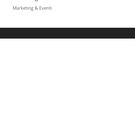
Marketing & Eventi
Cerca nel sito
Attenzione
Tutti i contenuti del presente sito web
sono in continuo aggiornamento. Si
consiglia sempre e comunque di
contattare i nostri uffici per ricevere le
informazioni più aggiornate.