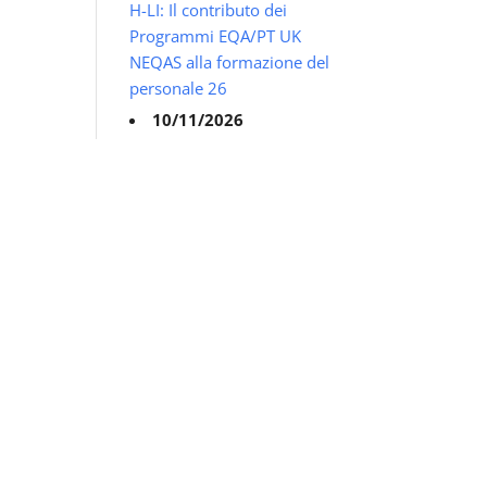
H-LI: Il contributo dei
Programmi EQA/PT UK
NEQAS alla formazione del
personale 26
10/11/2026
UK NEQAS BTLP – 17°
ITALIAN UK NEQAS BTLP
EDUCATIONAL MEETING -
Immunoematologia e
Medicina Trasfusionale
24/11/2026
UK NEQAS LI – 16°
ITALIAN UK NEQAS LI
EDUCATIONAL MEETING -
Nuovi Scenari
dell'Immunologia di
Laboratorio, PIDs, T
Subsets, CAR-T and Beyond