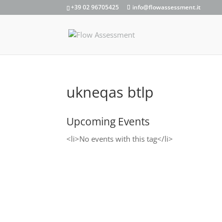
+39 02 96705425
info@flowassessment.it
ukneqas btlp
Upcoming Events
<li>No events with this tag</li>