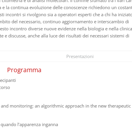
 citometria e di analisi molecolari. Il confine sfumato tra i vari c
a e la continua evoluzione delle conoscenze richiedono un costan
ti incontri si rivolgono sia a operatori esperti che a chi ha iniziat
ambito del necessario, continuo aggiornamento e interscambio di
questo incontro diverse nuove evidenze nella biologia e nella clinic
 e discusse, anche alla luce dei risultati dei necessari sistemi di
Presentazioni
Programma
ecipanti
 corso
 and monitoring: an algorithmic approach in the new therapeutic
 quando l’apparenza inganna