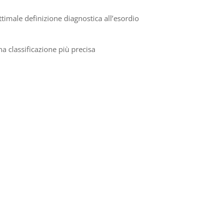
ttimale definizione diagnostica all’esordio
a classificazione più precisa
ing plasma cells (CPCs) in myeloma patients undergoing CAR-T