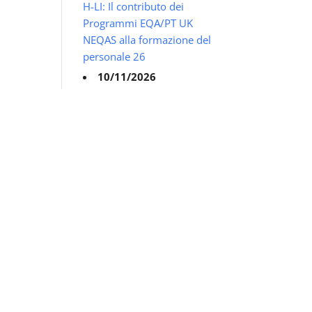
H-LI: Il contributo dei
Programmi EQA/PT UK
NEQAS alla formazione del
personale 26
10/11/2026
UK NEQAS BTLP – 17°
ITALIAN UK NEQAS BTLP
EDUCATIONAL MEETING -
Immunoematologia e
Medicina Trasfusionale
24/11/2026
UK NEQAS LI – 16°
ITALIAN UK NEQAS LI
EDUCATIONAL MEETING -
Nuovi Scenari
dell'Immunologia di
Laboratorio, PIDs, T
Subsets, CAR-T and Beyond