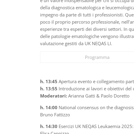
è un valore indispensabile per chi si occupa di
della diagnostica ematologica e leucemologic
impegno da parte di tutti i professionisti. Ques
poco il proprio percorso professionale, nell’
esperienze tra esperti dei diversi settori. In 
delle patologie ematologiche vengono illustrate
valutazione gestiti da UK NEQAS LI.
Programma
h. 13:45
Apertura evento e collegamento part
h. 13:55
Introduzione ai lavori e obiettivi del
Moderatori:
Arianna Gatti & Paolo Doretto
h. 14:00
National consensus on the diagnosis
Bruno Fattizzo
h. 14:30
Esercizi UK NEQAS Leukaemia 2025:
Elisa Cannizzo