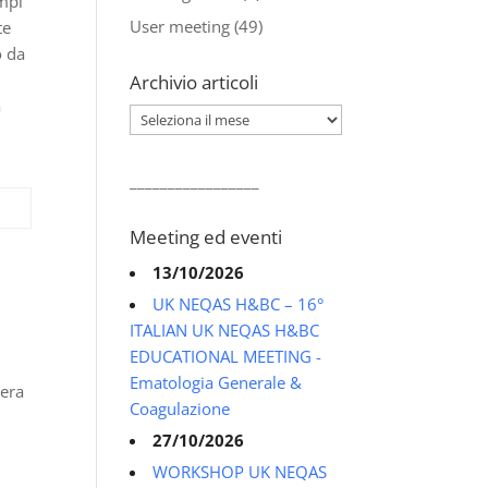
ampi
User meeting
(49)
te
o da
Archivio articoli
a
Archivio
articoli
_________________
Meeting ed eventi
13/10/2026
UK NEQAS H&BC – 16°
ITALIAN UK NEQAS H&BC
EDUCATIONAL MEETING -
Ematologia Generale &
 era
Coagulazione
27/10/2026
WORKSHOP UK NEQAS