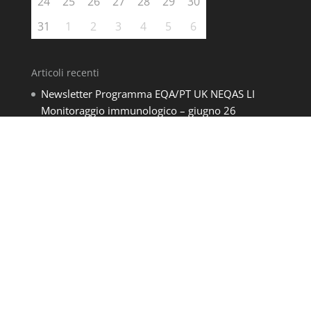
24
25
26
27
28
29
30
31
1
2
3
4
5
6
Articoli recenti
Newsletter Programma EQA/PT UK NEQAS LI
Monitoraggio immunologico – giugno 26
Protetto: Presentazioni – SIMTI Rimini 2026
Abstract LI – 16° ITALIAN UK NEQAS LI USERS
MEETING 21 Aprile
Utilità
Cookies Policy
Copyright
Privacy
Link Utili