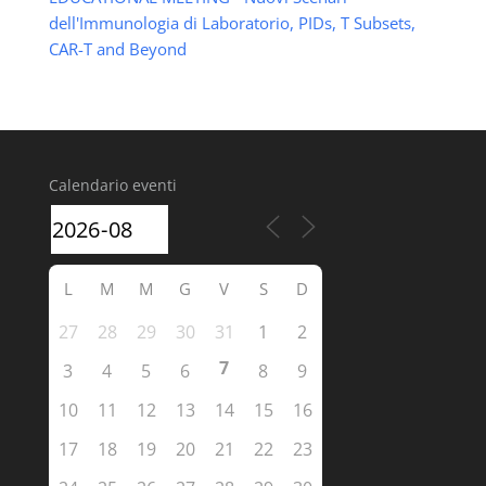
dell'Immunologia di Laboratorio, PIDs, T Subsets,
CAR-T and Beyond
Calendario eventi
L
M
M
G
V
S
D
27
28
29
30
31
1
2
7
3
4
5
6
8
9
10
11
12
13
14
15
16
17
18
19
20
21
22
23